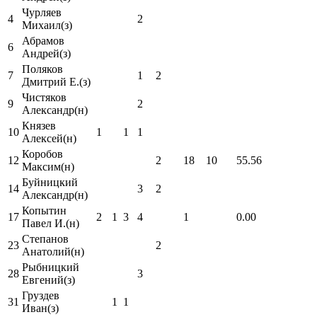
Чурляев
4
2
Михаил(з)
Абрамов
6
Андрей(з)
Поляков
7
1
2
Дмитрий Е.(з)
Чистяков
9
2
Александр(н)
Князев
10
1
1
1
Алексей(н)
Коробов
12
2
18
10
55.56
Максим(н)
Буйницкий
14
3
2
Александр(н)
Копытин
17
2
1
3
4
1
0.00
Павел И.(н)
Степанов
23
2
Анатолий(н)
Рыбницкий
28
3
Евгений(з)
Груздев
31
1
1
Иван(з)