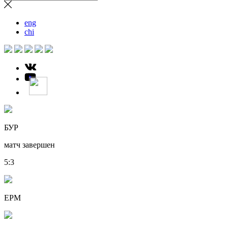
eng
chi
БУР
матч завершен
5
:
3
ЕРМ