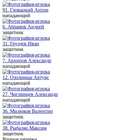
91. Гловацкий
Антон
нападающий
6. Абрамов
Андрей
защитник
31. Груздев
Иван
защитник
7. Архипов
Александр
нападающий
12. Озолиньш
Артурс
нападающий
27. Чиглинцев
Александр
нападающий
36. Милюков
Валентин
защитник
38. Рыбалко
Максим
защитник
Вторые пятерки