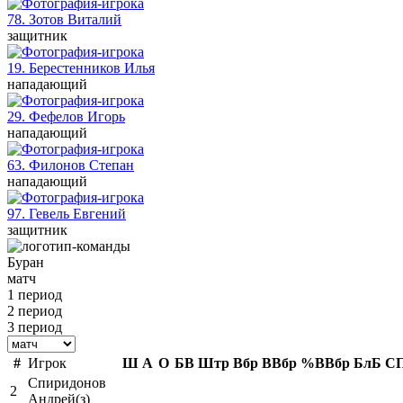
78. Зотов
Виталий
защитник
19. Берестенников
Илья
нападающий
29. Фефелов
Игорь
нападающий
63. Филонов
Степан
нападающий
97. Гевель
Евгений
защитник
Буран
матч
1 период
2 период
3 период
#
Игрок
Ш
А
О
БВ
Штр
Вбр
ВВбр
%ВВбр
БлБ
С
Спиридонов
2
Андрей(з)