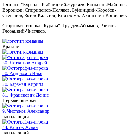
Пятерки "Бурана": Рыбницкий-Чурляев, Копытин-Майоров-
Воронков; Спиридонов-Поляков, Буйницкий-Коробов-
Степанов; Зотов-Кальной, Князев-мл.-Акиньшин-Копиенко.
Стартовая пятерка "Бурана": Груздев-Абрамов, Раисов-
Гловацкий-Чистяков.
Вратари
30. Литвинов
Андрей
50. Андрюхов
Илья
20. Барзман
Кирилл
81. Франскевич
Денис
Первые пятерки
9. Чистяков
Александр
нападающий
44. Раисов
Аслан
нападающий