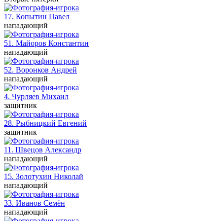
17. Копытин
Павел
нападающий
51. Майоров
Константин
нападающий
52. Воронков
Андрей
нападающий
4. Чурляев
Михаил
защитник
28. Рыбницкий
Евгений
защитник
11. Швецов
Александр
нападающий
15. Золотухин
Николай
нападающий
33. Иванов
Семён
нападающий