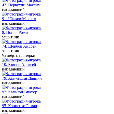
47. Первухин
Максим
нападающий
91. Юшков
Максим
нападающий
8. Попов
Роман
защитник
74. Щербов
Андрей
защитник
Четвёртые пятерки
10. Князев
Алексей
нападающий
79. Акиньшин
Даниил
нападающий
92. Кальной
Виктор
нападающий
95. Копиенко
Роман
нападающий