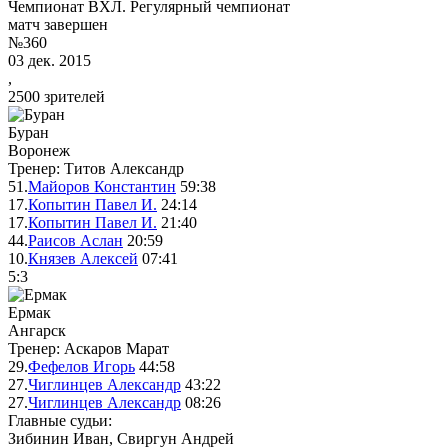
Чемпионат ВХЛ. Регулярный чемпионат
матч завершен
№360
03 дек. 2015
,
2500 зрителей
Буран
Воронеж
Тренер: Титов Александр
51.
Майоров Константин
59:38
17.
Копытин Павел И.
24:14
17.
Копытин Павел И.
21:40
44.
Раисов Аслан
20:59
10.
Князев Алексей
07:41
5
:
3
Ермак
Ангарск
Тренер: Аскаров Марат
29.
Фефелов Игорь
44:58
27.
Чиглинцев Александр
43:22
27.
Чиглинцев Александр
08:26
Главные судьи:
Зибинин Иван, Свиргун Андрей