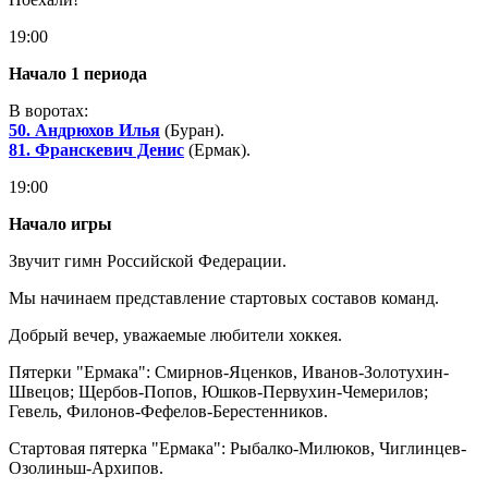
19:00
Начало 1 периода
В воротах:
50. Андрюхов Илья
(Буран).
81. Франскевич Денис
(Ермак).
19:00
Начало игры
Звучит гимн Российской Федерации.
Мы начинаем представление стартовых составов команд.
Добрый вечер, уважаемые любители хоккея.
Пятерки "Ермака": Смирнов-Яценков, Иванов-Золотухин-
Швецов; Щербов-Попов, Юшков-Первухин-Чемерилов;
Гевель, Филонов-Фефелов-Берестенников.
Стартовая пятерка "Ермака": Рыбалко-Милюков, Чиглинцев-
Озолиньш-Архипов.