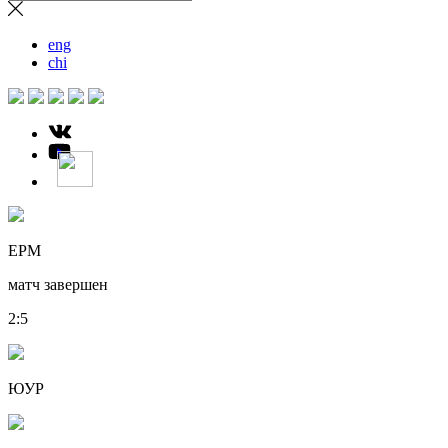
eng
chi
ЕРМ
матч завершен
2
:
5
ЮУР