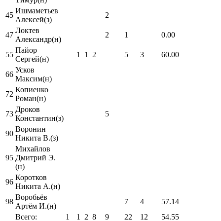
Ишмаметьев
45
2
Алексей(з)
Локтев
47
2
1
0.00
Александр(н)
Пайор
55
1
1
2
5
3
60.00
Сергей(н)
Усков
66
Максим(н)
Копиенко
72
Роман(н)
Дроков
73
5
Константин(з)
Воронин
90
Никита В.(з)
Михайлов
95
Дмитрий Э.
(н)
Коротков
96
Никита А.(н)
Воробьёв
98
7
4
57.14
Артём И.(н)
Всего:
1
1
2
8
9
22
12
54.55