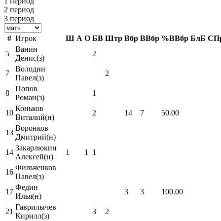
1 период
2 период
3 период
#
Игрок
Ш
А
О
БВ
Штр
Вбр
ВВбр
%ВВбр
БлБ
СП
Ванин
5
2
Денис(з)
Володин
7
2
Павел(з)
Попов
8
1
Роман(з)
Коньков
10
2
14
7
50.00
Виталий(н)
Воронков
13
Дмитрий(н)
Закарлюкин
14
1
1
1
Алексей(н)
Фильченков
16
Павел(з)
Федин
17
3
3
100.00
Илья(н)
Гаврилычев
21
3
2
Кирилл(з)