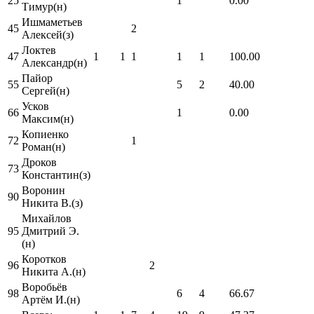
25
1
0.00
Тимур(н)
Ишмаметьев
45
2
Алексей(з)
Локтев
47
1
1
1
1
1
100.00
Александр(н)
Пайор
55
5
2
40.00
Сергей(н)
Усков
66
1
0.00
Максим(н)
Копиенко
72
1
Роман(н)
Дроков
73
Константин(з)
Воронин
90
Никита В.(з)
Михайлов
95
Дмитрий Э.
(н)
Коротков
96
2
Никита А.(н)
Воробьёв
98
6
4
66.67
Артём И.(н)