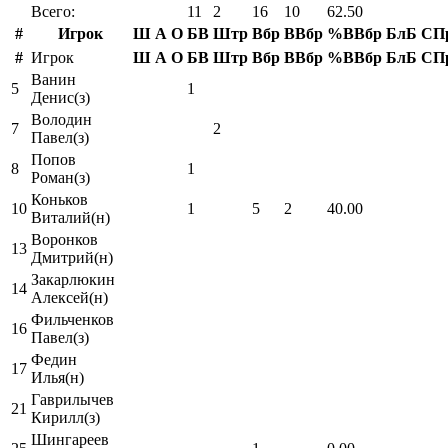
Всего:
11
2
16
10
62.50
#
Игрок
Ш
А
О
БВ
Штр
Вбр
ВВбр
%ВВбр
БлБ
СП
#
Игрок
Ш
А
О
БВ
Штр
Вбр
ВВбр
%ВВбр
БлБ
СП
Ванин
5
1
Денис(з)
Володин
7
2
Павел(з)
Попов
8
1
Роман(з)
Коньков
10
1
5
2
40.00
Виталий(н)
Воронков
13
Дмитрий(н)
Закарлюкин
14
Алексей(н)
Фильченков
16
Павел(з)
Федин
17
Илья(н)
Гаврилычев
21
Кирилл(з)
Шингареев