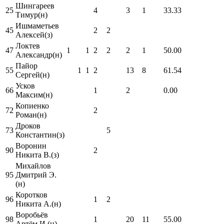
Шингареев
25
4
3
1
33.33
Тимур(н)
Ишмаметьев
45
2
2
Алексей(з)
Локтев
47
1
1
2
2
2
1
50.00
Александр(н)
Пайор
55
1
1
2
13
8
61.54
Сергей(н)
Усков
66
1
2
0.00
Максим(н)
Копиенко
72
2
Роман(н)
Дроков
73
5
Константин(з)
Воронин
90
2
Никита В.(з)
Михайлов
95
Дмитрий Э.
(н)
Коротков
96
1
2
Никита А.(н)
Воробьёв
98
1
20
11
55.00
Артём И.(н)