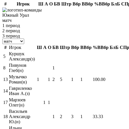
#
Игрок
Ш
А
О
БВ
Штр
Вбр
ВВбр
%ВВбр
БлБ
СП
Южный Урал
матч
1 период
2 период
3 период
#
Игрок
Ш
А
О
БВ
Штр
Вбр
ВВбр
%ВВбр
БлБ
СП
Куршук
5
Александр(з)
Пивунов
8
1
Глеб(н)
Музычко
13
1
1
2
5
1
1
100.00
Роман(н)
Гавриленко
14
Иван А.(з)
Марзоев
17
1
1
Олег(н)
Васильев
18
Александр
1
2
3
1
33.33
Ю.(н)
Ильин