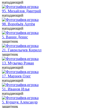
нападающий
95. Михайлов
Дмитрий
нападающий
98. Воробьёв
Артём
нападающий
5. Ванин
Денис
защитник
21. Гаврилычев
Кирилл
защитник
13. Музычко
Роман
нападающий
17. Марзоев
Олег
нападающий
51. Иванов
Илья
нападающий
5. Куршук
Александр
защитник