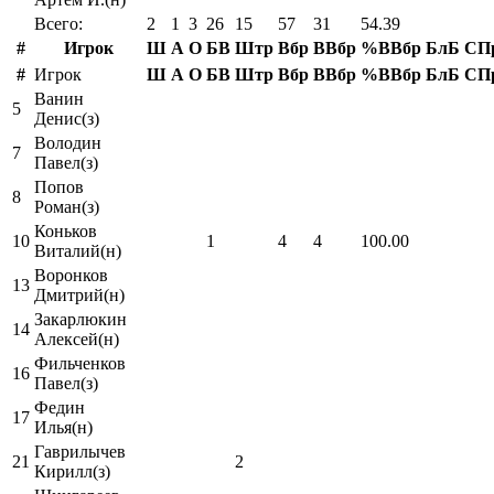
Всего:
2
1
3
26
15
57
31
54.39
#
Игрок
Ш
А
О
БВ
Штр
Вбр
ВВбр
%ВВбр
БлБ
СП
#
Игрок
Ш
А
О
БВ
Штр
Вбр
ВВбр
%ВВбр
БлБ
СП
Ванин
5
Денис(з)
Володин
7
Павел(з)
Попов
8
Роман(з)
Коньков
10
1
4
4
100.00
Виталий(н)
Воронков
13
Дмитрий(н)
Закарлюкин
14
Алексей(н)
Фильченков
16
Павел(з)
Федин
17
Илья(н)
Гаврилычев
21
2
Кирилл(з)