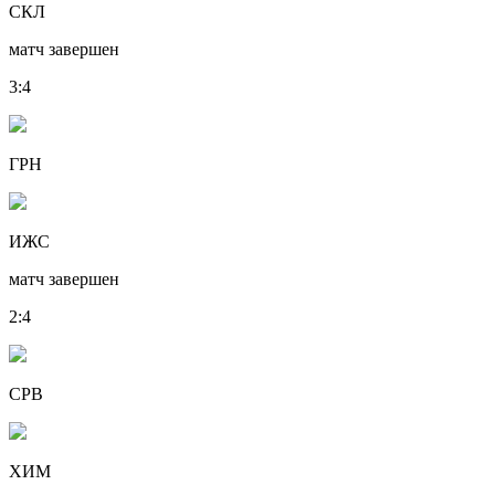
СКЛ
матч завершен
3
:
4
ГРН
ИЖС
матч завершен
2
:
4
СРВ
ХИМ