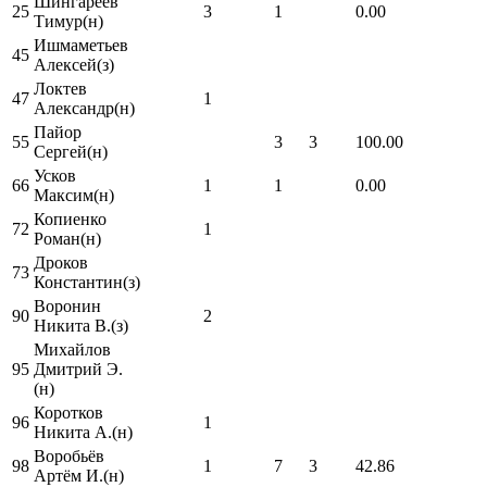
Шингареев
25
3
1
0.00
Тимур(н)
Ишмаметьев
45
Алексей(з)
Локтев
47
1
Александр(н)
Пайор
55
3
3
100.00
Сергей(н)
Усков
66
1
1
0.00
Максим(н)
Копиенко
72
1
Роман(н)
Дроков
73
Константин(з)
Воронин
90
2
Никита В.(з)
Михайлов
95
Дмитрий Э.
(н)
Коротков
96
1
Никита А.(н)
Воробьёв
98
1
7
3
42.86
Артём И.(н)