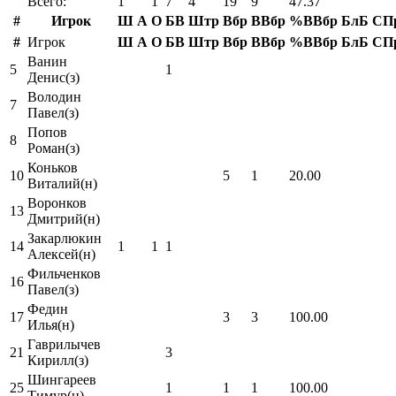
Всего:
1
1
7
4
19
9
47.37
#
Игрок
Ш
А
О
БВ
Штр
Вбр
ВВбр
%ВВбр
БлБ
СП
#
Игрок
Ш
А
О
БВ
Штр
Вбр
ВВбр
%ВВбр
БлБ
СП
Ванин
5
1
Денис(з)
Володин
7
Павел(з)
Попов
8
Роман(з)
Коньков
10
5
1
20.00
Виталий(н)
Воронков
13
Дмитрий(н)
Закарлюкин
14
1
1
1
Алексей(н)
Фильченков
16
Павел(з)
Федин
17
3
3
100.00
Илья(н)
Гаврилычев
21
3
Кирилл(з)
Шингареев
25
1
1
1
100.00
Тимур(н)