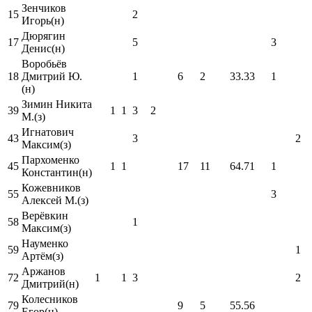
Зенчиков
15
2
Игорь(н)
Дюрягин
17
5
3
Денис(н)
Воробьёв
18
Дмитрий Ю.
1
6
2
33.33
1
(н)
Зимин Никита
39
1
1
3
2
М.(з)
Игнатович
43
3
2
Максим(з)
Пархоменко
45
1
1
17
11
64.71
1
Константин(н)
Кожевников
55
3
Алексей М.(з)
Верёвкин
58
1
Максим(з)
Науменко
59
1
Артём(з)
Аржанов
72
1
1
3
2
Дмитрий(н)
Колесников
79
9
5
55.56
Егор(н)