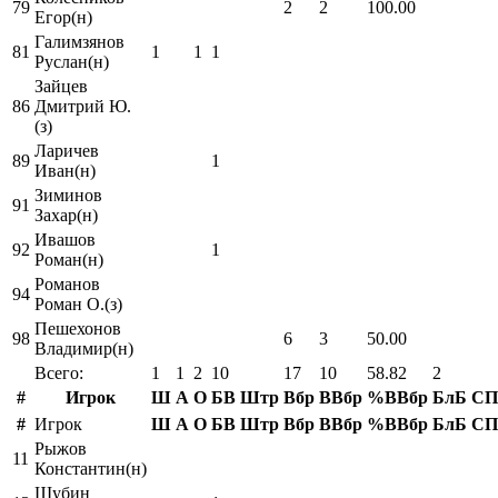
79
2
2
100.00
Егор(н)
Галимзянов
81
1
1
1
Руслан(н)
Зайцев
86
Дмитрий Ю.
(з)
Ларичев
89
1
Иван(н)
Зиминов
91
Захар(н)
Ивашов
92
1
Роман(н)
Романов
94
Роман О.(з)
Пешехонов
98
6
3
50.00
Владимир(н)
Всего:
1
1
2
10
17
10
58.82
2
#
Игрок
Ш
А
О
БВ
Штр
Вбр
ВВбр
%ВВбр
БлБ
СП
#
Игрок
Ш
А
О
БВ
Штр
Вбр
ВВбр
%ВВбр
БлБ
СП
Рыжов
11
Константин(н)
Шубин