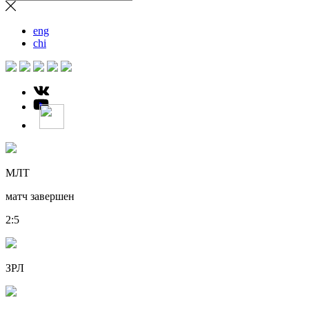
eng
chi
МЛТ
матч завершен
2
:
5
ЗРЛ