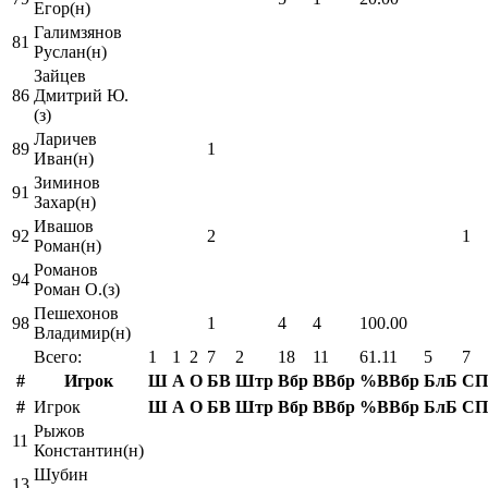
Егор(н)
Галимзянов
81
Руслан(н)
Зайцев
86
Дмитрий Ю.
(з)
Ларичев
89
1
Иван(н)
Зиминов
91
Захар(н)
Ивашов
92
2
1
Роман(н)
Романов
94
Роман О.(з)
Пешехонов
98
1
4
4
100.00
Владимир(н)
Всего:
1
1
2
7
2
18
11
61.11
5
7
#
Игрок
Ш
А
О
БВ
Штр
Вбр
ВВбр
%ВВбр
БлБ
СП
#
Игрок
Ш
А
О
БВ
Штр
Вбр
ВВбр
%ВВбр
БлБ
СП
Рыжов
11
Константин(н)
Шубин
13