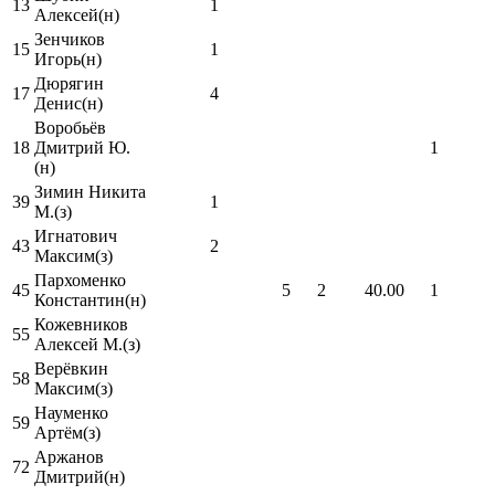
13
1
Алексей(н)
Зенчиков
15
1
Игорь(н)
Дюрягин
17
4
Денис(н)
Воробьёв
18
Дмитрий Ю.
1
(н)
Зимин Никита
39
1
М.(з)
Игнатович
43
2
Максим(з)
Пархоменко
45
5
2
40.00
1
Константин(н)
Кожевников
55
Алексей М.(з)
Верёвкин
58
Максим(з)
Науменко
59
Артём(з)
Аржанов
72
Дмитрий(н)