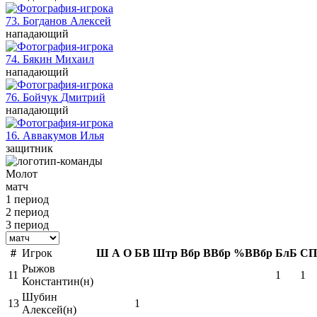
73. Богданов
Алексей
нападающий
74. Бякин
Михаил
нападающий
76. Бойчук
Дмитрий
нападающий
16. Аввакумов
Илья
защитник
Молот
матч
1 период
2 период
3 период
#
Игрок
Ш
А
О
БВ
Штр
Вбр
ВВбр
%ВВбр
БлБ
СП
Рыжов
11
1
1
Константин(н)
Шубин
13
1
Алексей(н)