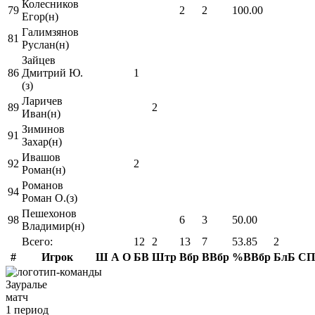
Колесников
79
2
2
100.00
Егор(н)
Галимзянов
81
Руслан(н)
Зайцев
86
Дмитрий Ю.
1
(з)
Ларичев
89
2
Иван(н)
Зиминов
91
Захар(н)
Ивашов
92
2
Роман(н)
Романов
94
Роман О.(з)
Пешехонов
98
6
3
50.00
Владимир(н)
Всего:
12
2
13
7
53.85
2
#
Игрок
Ш
А
О
БВ
Штр
Вбр
ВВбр
%ВВбр
БлБ
СП
Зауралье
матч
1 период