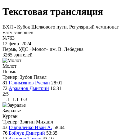
Текстовая трансляция
ВХЛ - Кубок Шелкового пути. Регулярный чемпионат
матч завершен
№763
12 февр. 2024
Пермь, УДС «Молот» им. В. Лебедева
3265 зрителей
Молот
Пермь
Тренер: Зубов Павел
81.
Галимзянов Руслан
28:01
72.
Аржанов Дмитрий
16:31
2
:
5
1:1 1:1 0:3
Зауралье
Курган
Тренер: Звягин Михаил
43.
Гавриленко Иван А.
58:44
76.
Бойчук Дмитрий
53:35
13.
Закиров Тимур
43:10