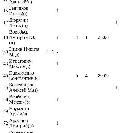
Алексей(н)
Зенчиков
15
1
Игорь(н)
Дюрягин
17
1
Денис(н)
Воробьёв
18
Дмитрий Ю.
1
4
1
25.00
(н)
Зимин Никита
39
1
1
2
М.(з)
Игнатович
43
1
Максим(з)
Пархоменко
45
5
4
80.00
Константин(н)
Кожевников
55
1
Алексей М.(з)
Верёвкин
58
1
Максим(з)
Науменко
59
Артём(з)
Аржанов
72
1
Дмитрий(н)
Колесников