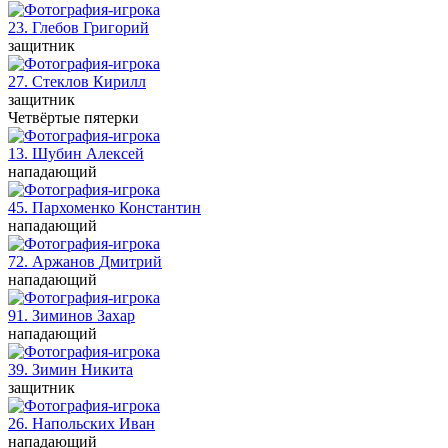
23. Глебов
Григорий
защитник
27. Стеклов
Кирилл
защитник
Четвёртые пятерки
13. Шубин
Алексей
нападающий
45. Пархоменко
Константин
нападающий
72. Аржанов
Дмитрий
нападающий
91. Зиминов
Захар
нападающий
39. Зимин
Никита
защитник
26. Напольских
Иван
нападающий