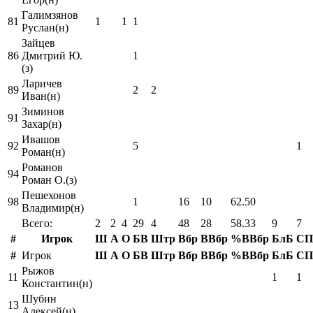
Галимзянов
81
1
1
1
Руслан(н)
Зайцев
86
Дмитрий Ю.
1
(з)
Ларичев
89
2
2
Иван(н)
Зиминов
91
Захар(н)
Ивашов
92
5
1
Роман(н)
Романов
94
Роман О.(з)
Пешехонов
98
1
16
10
62.50
Владимир(н)
Всего:
2
2
4
29
4
48
28
58.33
9
7
#
Игрок
Ш
А
О
БВ
Штр
Вбр
ВВбр
%ВВбр
БлБ
СП
#
Игрок
Ш
А
О
БВ
Штр
Вбр
ВВбр
%ВВбр
БлБ
СП
Рыжов
11
1
1
Константин(н)
Шубин
13
Алексей(н)