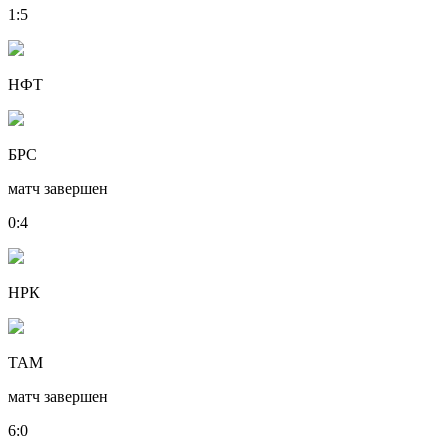
1
:
5
НФТ
БРС
матч завершен
0
:
4
НРК
ТАМ
матч завершен
6
:
0