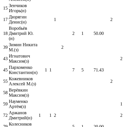
Зенчиков
15
Игорь(н)
Дюрягин
17
1
2
Денис(н)
Воробьёв
18
Дмитрий Ю.
2
1
50.00
(н)
Зимин Никита
39
2
М.(з)
Игнатович
43
2
Максим(з)
Пархоменко
45
1
1
7
5
71.43
Константин(н)
Кожевников
55
2
Алексей М.(з)
Верёвкин
58
Максим(з)
Науменко
59
1
Артём(з)
Аржанов
72
1
1
2
2
Дмитрий(н)
Колесников
79
5
1
20.00