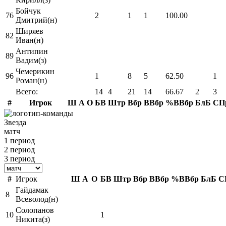
Бойчук
76
2
1
1
100.00
Дмитрий(н)
Ширяев
82
Иван(н)
Антипин
89
Вадим(з)
Чемерикин
96
1
8
5
62.50
1
Роман(н)
Всего:
14
4
21
14
66.67
2
3
#
Игрок
Ш
А
О
БВ
Штр
Вбр
ВВбр
%ВВбр
БлБ
СП
Звезда
матч
1 период
2 период
3 период
#
Игрок
Ш
А
О
БВ
Штр
Вбр
ВВбр
%ВВбр
БлБ
С
Гайдамак
8
Всеволод(н)
Солопанов
10
1
Никита(з)