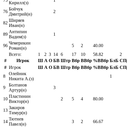
75
1
Кирилл(з)
Бойчук
76
2
Дмитрий(н)
Ширяев
82
Иван(н)
Антипин
89
1
Вадим(з)
Чемерикин
96
5
2
40.00
Роман(н)
Всего:
1
2
3
14
6
17
10
58.82
2
#
Игрок
Ш
А
О
БВ
Штр
Вбр
ВВбр
%ВВбр
БлБ
СП
#
Игрок
Ш
А
О
БВ
Штр
Вбр
ВВбр
%ВВбр
БлБ
СП
Олейник
8
1
Никита А.(з)
Болтанов
9
3
Артур(н)
Пластинин
10
2
5
4
80.00
Виктор(н)
Закиров
13
Тимур(н)
Тютнев
14
3
2
66.67
Павел(н)