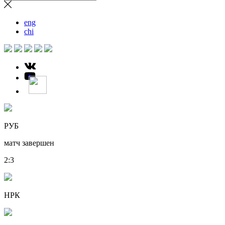
eng
chi
РУБ
матч завершен
2
:
3
НРК