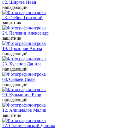
82. Ширяев
Иван
нападающий
23. Глебов
Григорий
защитник
24. Пелевин
Александр
защитник
19. Прохоров
Артём
нападающий
23. Хулапов
Данила
нападающий
68. Силаев
Иван
нападающий
99. Кузьминов
Егор
нападающий
12. Алишлалов
Малик
защитник
77. Станиславский
Данила