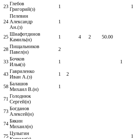
Глебов
23
1
1
Григорий(з)
Пелевин
24
Александр
1
Ан.(з)
Шиафотдинов
25
1
4
2
50.00
Камиль(н)
Пищальников
28
2
Павел(н)
Бочков
33
1
1
Илья(з)
Гавриленко
43
1
2
Иван А.(з)
Балашов
58
1
Михаил В.(н)
Голоднюк
71
Сергей(н)
Богданов
73
Алексей(н)
Бякин
74
Михаил(н)
Цулыгин
75
1
Кирилл(з)