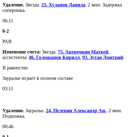
Удаление.
Звезда.
23. Хулапов Данила
. 2 мин. Задержка
соперника.
06:11
0
-
2
РАВ
Изменение счета:
Звезда.
75. Аверочкин Матвей
,
ассистенты:
46. Голощапов Кирилл
,
93. Зуган Дмитрий
В равенстве.
Зауралье играет в полном составе
03:11
Удаление.
Зауралье.
24. Пелевин Александр Ан.
. 2 мин.
Подножка.
00:46
0
-
1