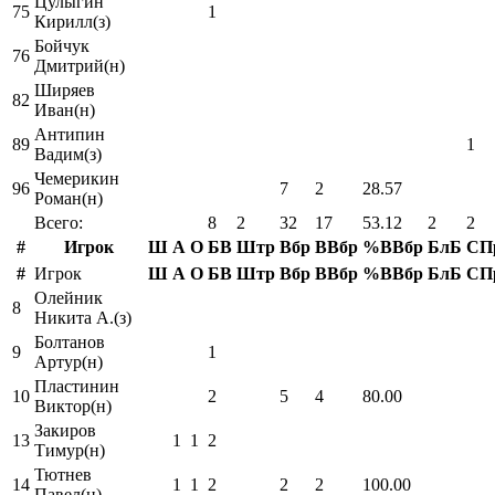
Цулыгин
75
1
Кирилл(з)
Бойчук
76
Дмитрий(н)
Ширяев
82
Иван(н)
Антипин
89
1
Вадим(з)
Чемерикин
96
7
2
28.57
Роман(н)
Всего:
8
2
32
17
53.12
2
2
#
Игрок
Ш
А
О
БВ
Штр
Вбр
ВВбр
%ВВбр
БлБ
СП
#
Игрок
Ш
А
О
БВ
Штр
Вбр
ВВбр
%ВВбр
БлБ
СП
Олейник
8
Никита А.(з)
Болтанов
9
1
Артур(н)
Пластинин
10
2
5
4
80.00
Виктор(н)
Закиров
13
1
1
2
Тимур(н)
Тютнев
14
1
1
2
2
2
100.00
Павел(н)