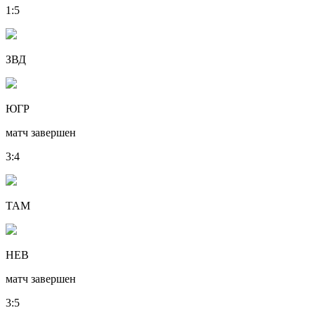
1
:
5
ЗВД
ЮГР
матч завершен
3
:
4
ТАМ
НЕВ
матч завершен
3
:
5