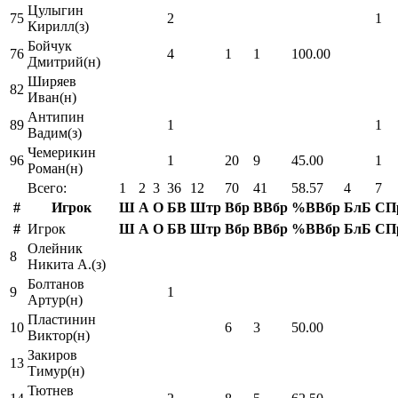
Цулыгин
75
2
1
Кирилл(з)
Бойчук
76
4
1
1
100.00
Дмитрий(н)
Ширяев
82
Иван(н)
Антипин
89
1
1
Вадим(з)
Чемерикин
96
1
20
9
45.00
1
Роман(н)
Всего:
1
2
3
36
12
70
41
58.57
4
7
#
Игрок
Ш
А
О
БВ
Штр
Вбр
ВВбр
%ВВбр
БлБ
СП
#
Игрок
Ш
А
О
БВ
Штр
Вбр
ВВбр
%ВВбр
БлБ
СП
Олейник
8
Никита А.(з)
Болтанов
9
1
Артур(н)
Пластинин
10
6
3
50.00
Виктор(н)
Закиров
13
Тимур(н)
Тютнев