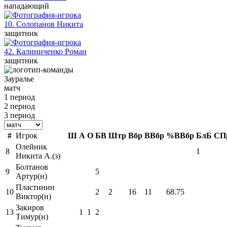
нападающий
10. Солопанов
Никита
защитник
42. Калиниченко
Роман
защитник
Зауралье
матч
1 период
2 период
3 период
#
Игрок
Ш
А
О
БВ
Штр
Вбр
ВВбр
%ВВбр
БлБ
СП
Олейник
8
1
Никита А.(з)
Болтанов
9
5
Артур(н)
Пластинин
10
2
2
16
11
68.75
Виктор(н)
Закиров
13
1
1
2
Тимур(н)