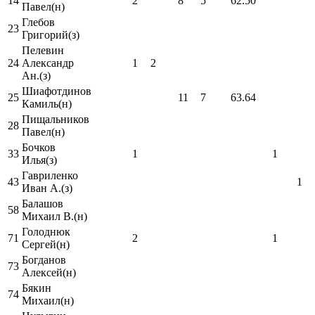
14
2
8
5
62.50
Павел(н)
Глебов
23
Григорий(з)
Пелевин
24
Александр
1
2
Ан.(з)
Шиафотдинов
25
11
7
63.64
Камиль(н)
Пищальников
28
Павел(н)
Бочков
33
1
1
Илья(з)
Гавриленко
43
1
Иван А.(з)
Балашов
58
Михаил В.(н)
Голоднюк
71
2
1
Сергей(н)
Богданов
73
Алексей(н)
Бякин
74
Михаил(н)