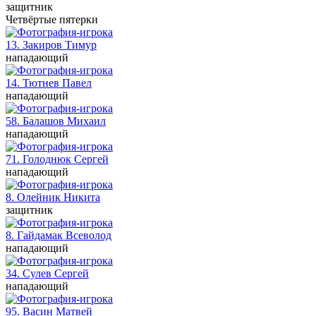
защитник
Четвёртые пятерки
13. Закиров
Тимур
нападающий
14. Тютнев
Павел
нападающий
58. Балашов
Михаил
нападающий
71. Голоднюк
Сергей
нападающий
8. Олейник
Никита
защитник
8. Гайдамак
Всеволод
нападающий
34. Сулев
Сергей
нападающий
95. Васин
Матвей