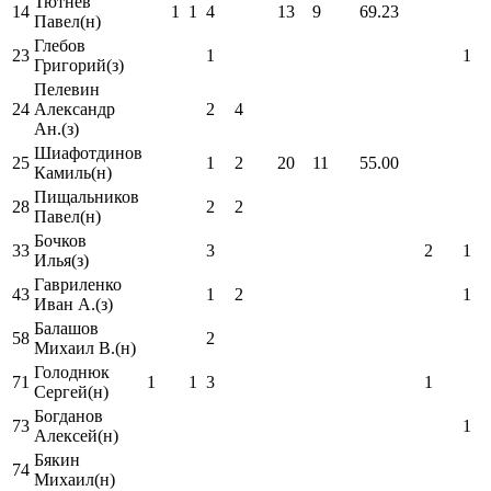
Тютнев
14
1
1
4
13
9
69.23
Павел(н)
Глебов
23
1
1
Григорий(з)
Пелевин
24
Александр
2
4
Ан.(з)
Шиафотдинов
25
1
2
20
11
55.00
Камиль(н)
Пищальников
28
2
2
Павел(н)
Бочков
33
3
2
1
Илья(з)
Гавриленко
43
1
2
1
Иван А.(з)
Балашов
58
2
Михаил В.(н)
Голоднюк
71
1
1
3
1
Сергей(н)
Богданов
73
1
Алексей(н)
Бякин
74
Михаил(н)