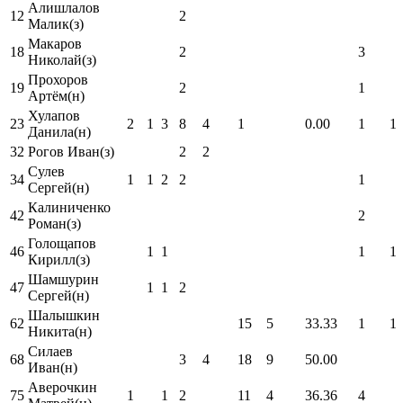
Алишлалов
12
2
Малик(з)
Макаров
18
2
3
Николай(з)
Прохоров
19
2
1
Артём(н)
Хулапов
23
2
1
3
8
4
1
0.00
1
1
Данила(н)
32
Рогов Иван(з)
2
2
Сулев
34
1
1
2
2
1
Сергей(н)
Калиниченко
42
2
Роман(з)
Голощапов
46
1
1
1
1
Кирилл(з)
Шамшурин
47
1
1
2
Сергей(н)
Шалышкин
62
15
5
33.33
1
1
Никита(н)
Силаев
68
3
4
18
9
50.00
Иван(н)
Аверочкин
75
1
1
2
11
4
36.36
4