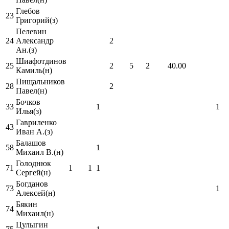
Глебов
23
Григорий(з)
Пелевин
24
Александр
2
Ан.(з)
Шиафотдинов
25
2
5
2
40.00
Камиль(н)
Пищальников
28
2
Павел(н)
Бочков
33
1
1
Илья(з)
Гавриленко
43
Иван А.(з)
Балашов
58
1
Михаил В.(н)
Голоднюк
71
1
1
1
Сергей(н)
Богданов
73
1
Алексей(н)
Бякин
74
Михаил(н)
Цулыгин