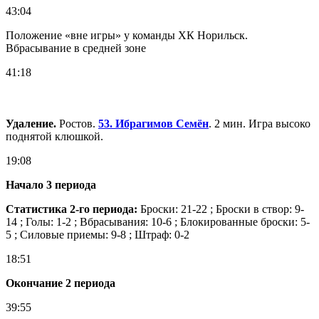
43:04
Положение «вне игры» у команды ХК Норильск.
Вбрасывание в средней зоне
41:18
Удаление.
Ростов.
53. Ибрагимов Семён
. 2 мин. Игра высоко
поднятой клюшкой.
19:08
Начало 3 периода
Статистика 2-го периода:
Броски: 21-22 ; Броски в створ: 9-
14 ; Голы: 1-2 ; Вбрасывания: 10-6 ; Блокированные броски: 5-
5 ; Силовые приемы: 9-8 ; Штраф: 0-2
18:51
Окончание 2 периода
39:55