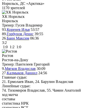
Норильск, ДС «Арктика»
1170 зрителей
ХК Норильск
Норильск
Тренер: Гусев Владимир
93.
Коренев Илья
53:57
89.
Горбунов Денис
39:55
26.
Баин Максим
06:36
3
:
2
1:0 1:2 1:0
Ростов
Ростов-на-Дону
Тренер: Пантелеев Григорий
9.
Мягков Владислав
30:09
27.
Калмыков Даниил
24:56
Главные судьи:
21. Ермолаев Иван, 24. Барулин Владислав
Линейные судьи:
74. Тихомиров Владислав, 55. Чамин Анатолий
ход матча
составы
статистика НРК
статистика РСТ