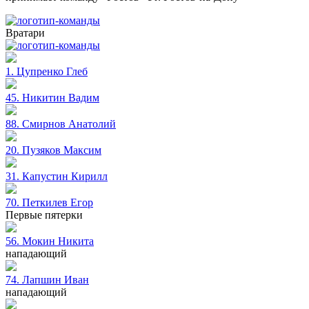
Вратари
1. Цупренко
Глеб
45. Никитин
Вадим
88. Смирнов
Анатолий
20. Пузяков
Максим
31. Капустин
Кирилл
70. Петкилев
Егор
Первые пятерки
56. Мокин
Никита
нападающий
74. Лапшин
Иван
нападающий