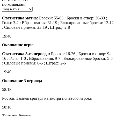
по командам
Статистика матча:
Броски: 55-63 ; Броски в створ: 30-39 ;
Голы: 3-2 ; Вбрасывания: 31-19 ; Блокированные броски: 12-12
; Силовые приемы: 23-19 ; Штраф: 2-8
19:40
Окончание игры
Статистика 3-го периода:
Броски: 16-26 ; Броски в створ: 9-
16 ; Голы: 1-0 ; Вбрасывания: 9-7 ; Блокированные броски: 5-5
; Силовые приемы: 6-6 ; Штраф: 2-6
19:40
Окончание 3 периода
58:18
Ростов. Замена вратаря на экстра-полевого игрока
58:18
Таймаут. Ростов.