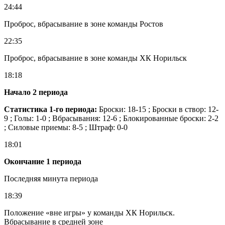
24:44
Проброс, вбрасывание в зоне команды Ростов
22:35
Проброс, вбрасывание в зоне команды ХК Норильск
18:18
Начало 2 периода
Статистика 1-го периода:
Броски: 18-15 ; Броски в створ: 12-
9 ; Голы: 1-0 ; Вбрасывания: 12-6 ; Блокированные броски: 2-2
; Силовые приемы: 8-5 ; Штраф: 0-0
18:01
Окончание 1 периода
Последняя минута периода
18:39
Положение «вне игры» у команды ХК Норильск.
Вбрасывание в средней зоне