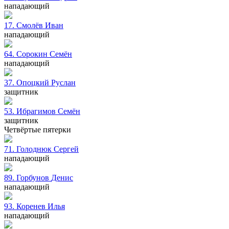
нападающий
17. Смолёв
Иван
нападающий
64. Сорокин
Семён
нападающий
37. Опоцкий
Руслан
защитник
53. Ибрагимов
Семён
защитник
Четвёртые пятерки
71. Голоднюк
Сергей
нападающий
89. Горбунов
Денис
нападающий
93. Коренев
Илья
нападающий