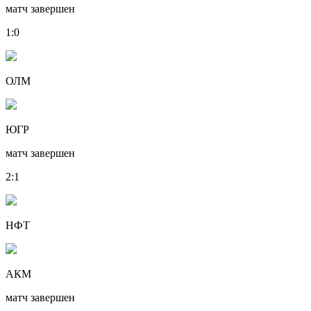
матч завершен
1
:
0
ОЛМ
ЮГР
матч завершен
2
:
1
НФТ
АКМ
матч завершен