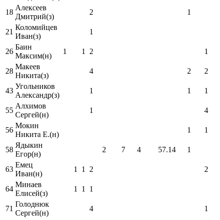
Алексеев
18
2
1
Дмитрий(з)
Коломийцев
21
1
Иван(з)
Баин
26
1
1
2
1
Максим(н)
Макеев
28
4
2
2
Никита(з)
Угольников
43
1
1
1
Александр(з)
Алхимов
55
1
4
Сергей(н)
Мокин
56
1
1
Никита Е.(н)
Ядыкин
58
2
7
4
57.14
1
Егор(н)
Емец
63
1
1
2
2
Иван(н)
Минаев
64
1
1
1
Елисей(з)
Голоднюк
71
4
1
Сергей(н)