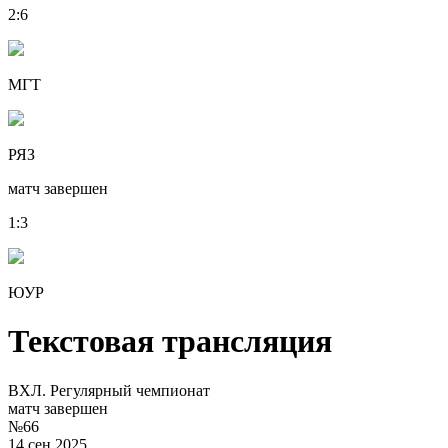
2
:
6
МГТ
РЯЗ
матч завершен
1
:
3
ЮУР
Текстовая трансляция
ВХЛ. Регулярный чемпионат
матч завершен
№66
14 сен 2025